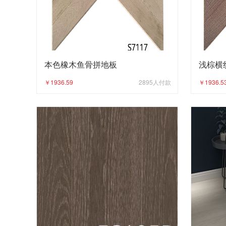
本色橡木鱼骨拼地板
浅棕横
￥1936.59
2895
人付款
￥1936.5