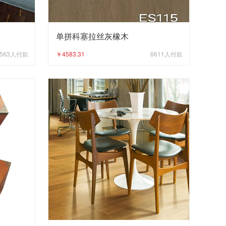
单拼科塞拉丝灰橡木
563
人付款
￥4583.31
6611
人付款