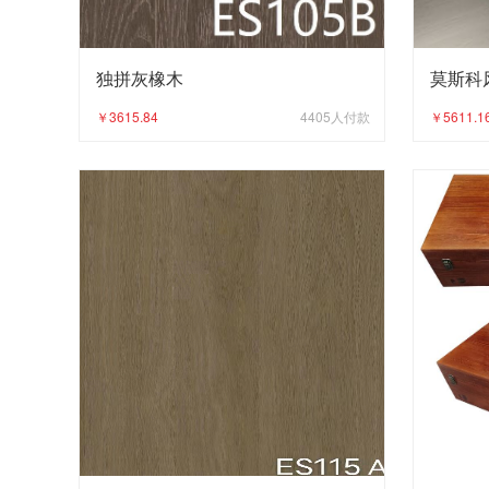
独拼灰橡木
莫斯科
￥3615.84
4405
人付款
￥5611.1