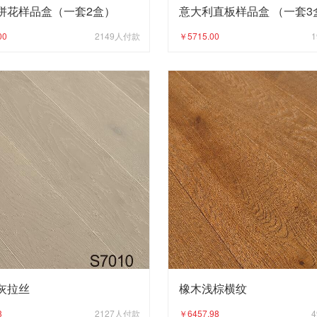
拼花样品盒（一套2盒）
意大利直板样品盒 （一套3
00
2149
人付款
￥5715.00
1
灰拉丝
橡木浅棕横纹
8
2127
人付款
￥6457.98
4