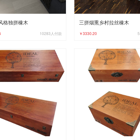
风格独拼橡木
三拼烟熏乡村拉丝橡木
6
10283
人付款
￥3330.20
5