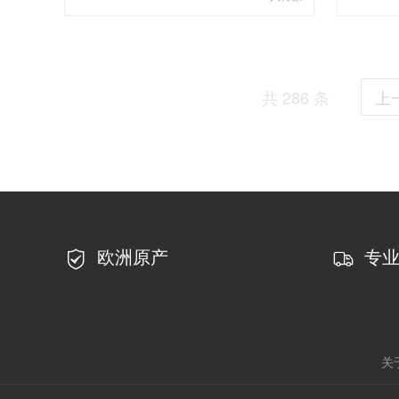
共 286 条
上
欧洲原产
专
关