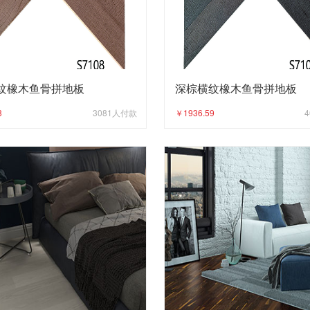
纹橡木鱼骨拼地板
深棕横纹橡木鱼骨拼地板
3
3081
人付款
￥1936.59
4