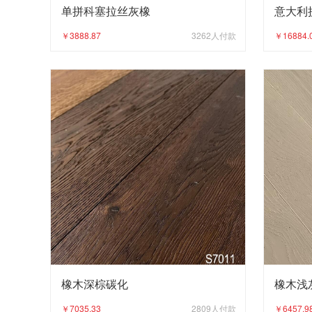
单拼科塞拉丝灰橡
意大利
￥3888.87
3262
人付款
￥16884.
橡木深棕碳化
橡木浅
￥7035.33
2809
人付款
￥6457.9