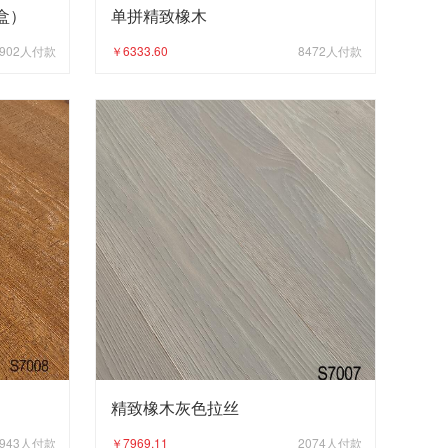
盒）
单拼精致橡木
902
人付款
￥6333.60
8472
人付款
精致橡木灰色拉丝
943
人付款
￥7969.11
2074
人付款