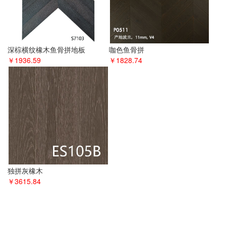
深棕横纹橡木鱼骨拼地板
咖色鱼骨拼
￥1936.59
￥1828.74
独拼灰橡木
￥3615.84