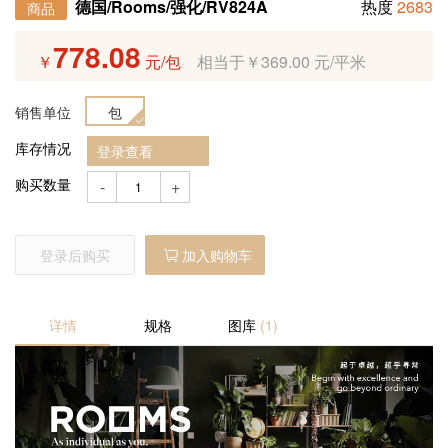
德国/Rooms/强化/RV824A
热度
2683
商品
778.08
￥
元/包
相当于￥369.00 元/平米
销售单位
包
库存情况
登录查看
购买数量
-
+
登录后购买
加入购物车
详情
规格
图库
(1)