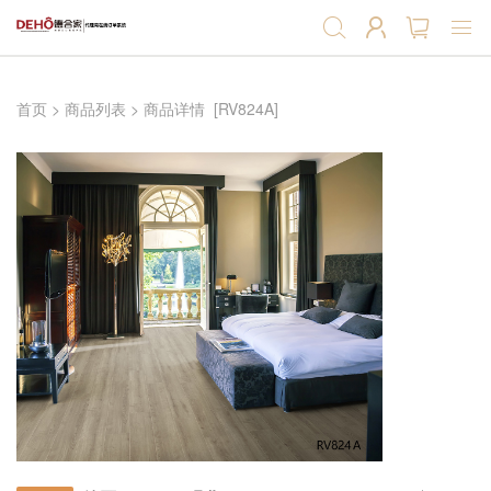
首页
首页
>
商品列表
>
商品详情
[RV824A]
强化地板
实木复合地板
软木地板
软木墙板
产品辅料
产品预售
招商加盟