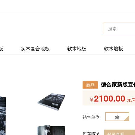
板
实木复合地板
软木地板
软木墙板
德合家新版宣传
商品
2100.00
￥
元/
销售单位
箱
库存情况
登录查看