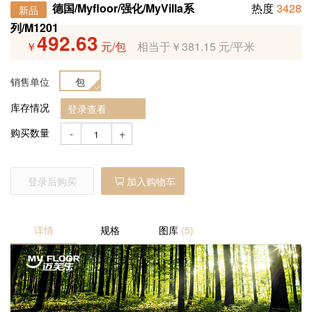
德国/Myfloor/强化/MyVilla系
热度
3428
新品
列/M1201
492.63
￥
元/包
相当于￥381.15 元/平米
销售单位
包
库存情况
登录查看
购买数量
-
+
登录后购买
加入购物车
详情
规格
图库
(5)