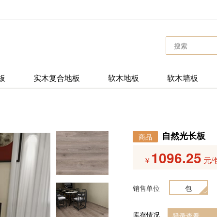
板
实木复合地板
软木地板
软木墙板
自然光长板
商品
1096.25
￥
元/
销售单位
包
库存情况
登录查看